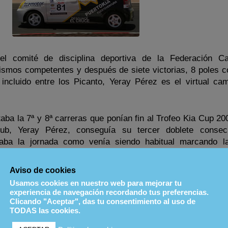
del comité de disciplina deportiva de la Federación C
ismos competentes y después de siete victorias, 8 poles c
incluido entre los Picanto, Yeray Pérez es el virtual ca
aba la 7ª y 8ª carreras que ponían fin al Trofeo Kia Cup 20
lub, Yeray Pérez, conseguía su tercer doblete consec
ba la jornada como venía siendo habitual marcando la
lquier duda y dejando claro quien ha sido el piloto más
a primera carrera se repetía el guion habitual del certamen
Aviso de cookies
cruzaba la meta con más de once segundos de ventaja 
Usamos cookies en nuestro web para mejorar tu
 diferencia la segunda más clara la temporada. Saliendo
experiencia de navegación recordando tus preferencias.
el reglamento, en la última carrera del día Yeray tenía que
Clicando "Aceptar", das tu consentimiento al uso de
TODAS las cookies.
por meta ya había recuperado una posición con respecto al
 y con su buen hacer Yeray volvía a la cabeza de carrera a