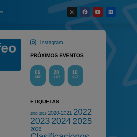
es
Noticias
Calendario
Instagram
feo
Temporada 2026
PRÓXIMOS EVENTOS
Carreras finalizadas
Campeonato
06
20
18
SEP
SEP
OCT
Temporada 2026
Temporadas anteriores
2020-2021
ETIQUETAS
2022
2022
2020-2021
2003
2019
2023
2023
2024
2025
2024
2026
Clasificaciones
2025