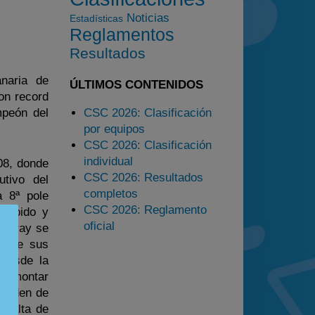
Noticias
Estadísticas
Estadísticas
Reglamentos
Preguntas Frecuentes
Resultados
anaria de
ÚLTIMOS CONTENIDOS
on record
mpeón del
CSC 2026: Clasificación
por equipos
CSC 2026: Clasificación
individual
08, donde
CSC 2026: Resultados
utivo del
completos
 8ª pole
CSC 2026: Reglamento
 rápido y
oficial
, Yeray se
sobre sus
 desde la
 remontar
 orden de
 falta de