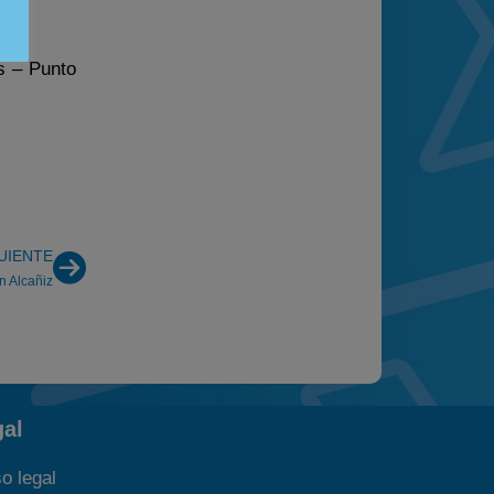
s – Punto
UIENTE
 Alcañiz
gal
o legal