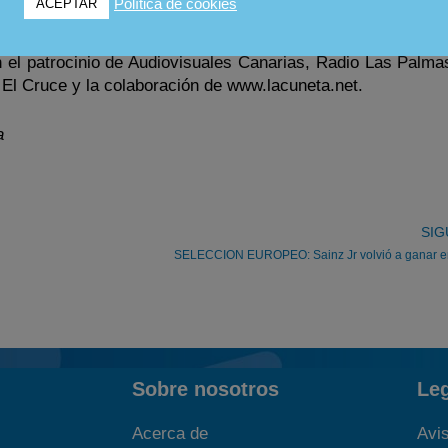
Política de cookies
ACEPTAR
 no abandonaría logrando otra merecida y justa victoria.
n el patrocinio de Audiovisuales Canarias, Radio Las Palma
 El Cruce y la colaboración de www.lacuneta.net.
a
SIG
SELECCION EUROPEO: Sainz Jr volvió a ganar en
Sobre nosotros
Le
Acerca de
Avis