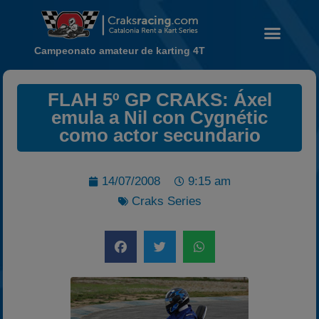
Campeonato amateur de karting 4T
Noticias
FLAH 5º GP CRAKS: Áxel
emula a Nil con Cygnétic
Calendario
como actor secundario
Temporada 2026
Carreras finalizadas
14/07/2008
9:15 am
Campeonato
Craks Series
Temporada 2026
Temporadas anteriores
2020-2021
2022
2023
2024