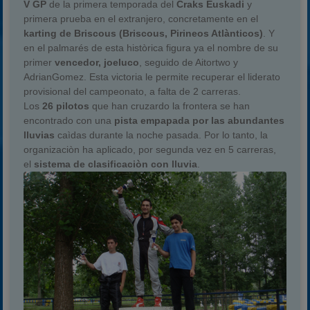
V GP
de la primera temporada del
Craks Euskadi
y
primera prueba en el extranjero, concretamente en el
karting de Briscous (Briscous, Pirineos Atlànticos)
. Y
en el palmarés de esta històrica figura ya el nombre de su
primer
vencedor, joeluco
, seguido de Aitortwo y
AdrianGomez. Esta victoria le permite recuperar el liderato
provisional del campeonato, a falta de 2 carreras.
Los
26 pilotos
que han cruzardo la frontera se han
encontrado con una
pista empapada por las abundantes
lluvias
caìdas durante la noche pasada. Por lo tanto, la
organizaciòn ha aplicado, por segunda vez en 5 carreras,
el
sistema de clasificaciòn con lluvia
.