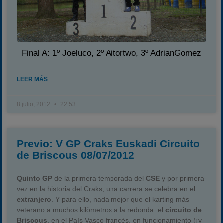
Final A: 1º Joeluco, 2º Aitortwo, 3º AdrianGomez
LEER MÁS
8 julio, 2012
22:53
Previo: V GP Craks Euskadi Circuito
de Briscous 08/07/2012
Quinto GP
de la primera temporada del
CSE
y por primera
vez en la historia del Craks, una carrera se celebra en el
extranjero
. Y para ello, nada mejor que el karting màs
veterano a muchos kilòmetros a la redonda: el
circuito de
Briscous
, en el Paìs Vasco francés, en funcionamiento (¡y