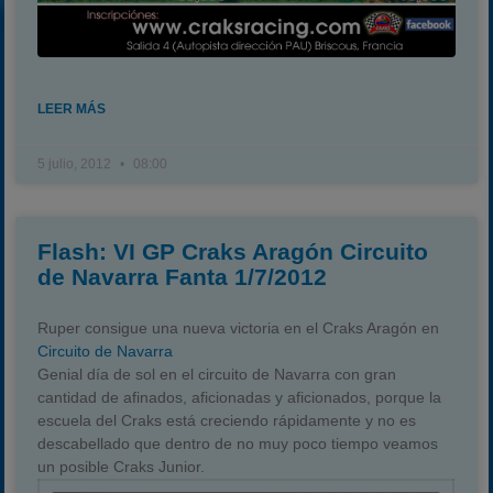
LEER MÁS
5 julio, 2012
08:00
Flash: VI GP Craks Aragón Circuito
de Navarra Fanta 1/7/2012
Ruper consigue una nueva victoria en el Craks Aragón
en
Circuito de Navarra
Genial día de sol en el circuito de Navarra con gran
cantidad de afinados, aficionadas y aficionados, porque la
escuela del Craks está creciendo rápidamente y no es
descabellado que dentro de no muy poco tiempo veamos
un posible Craks Junior.