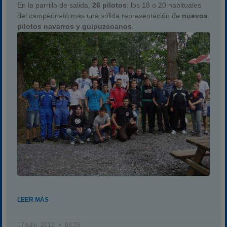
En la parrilla de salida,
26 pilotos
: los 18 o 20 habituales
Carreras finalizadas
del campeonato mas una sólida representación de
nuevos
pilotos
navarros y guipuzcoanos
.
Campeonato
Temporada 2026
Temporadas anteriores
2020-2021
2022
2023
2024
2025
Estadísticas
Preguntas Frecuentes
LEER MÁS
17 julio, 2012
08:29