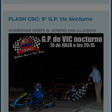
FLASH CSC: 6º G.P. Vic Nocturno
NUMBERONE ROMPE EL DOMINIO AXEL/LLIGADAS