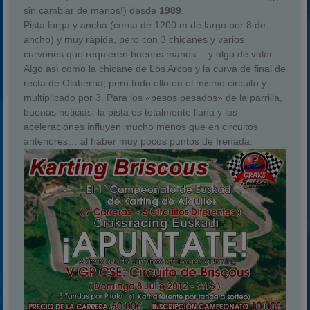
sin cambiar de manos!) desde
1989
.
Pista larga y ancha (cerca de 1200 m de largo por 8 de
ancho) y muy ràpida, pero con 3 chicanes y varios
curvones que requieren buenas manos… y algo de valor.
Algo asì como la chicane de Los Arcos y la curva de final de
recta de Olaberria, pero todo ello en el mismo circuito y
multiplicado por 3. Para los «pesos pesados» de la parrilla,
buenas noticias: la pista es totalmente llana y las
aceleraciones influyen mucho menos que en circuitos
anteriores… al haber muy pocos puntos de frenada.