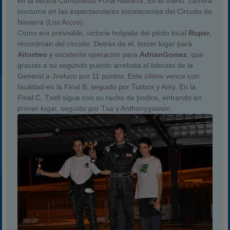
en la vecina Comunidad Foral Navarra. En el menù: carrera
nocturna en las espectaculares instalaciones del Circuito de
Navarra (Los Arcos).
Como era previsible, victoria holgada del piloto local
Ruper
,
récordman del circuito. Detràs de él, tercer lugar para
Aitortwo
y excelente operaciòn para
AdrianGomez
, que
gracias a su segundo puesto arrebata el liderato de la
General a Joeluco por 11 puntos. Este ùltimo vence con
facilidad en la Final B, seguido por Turbox y Arky. En la
Final C, Txefi sigue con su racha de podios, entrando en
primer lugar, seguido por Txa y Anthonygawain.