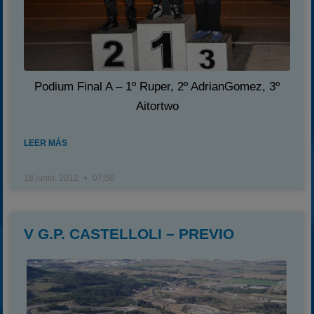
Podium Final A – 1º Ruper, 2º AdrianGomez, 3º
Aitortwo
LEER MÁS
18 junio, 2012
07:56
V G.P. CASTELLOLI – PREVIO