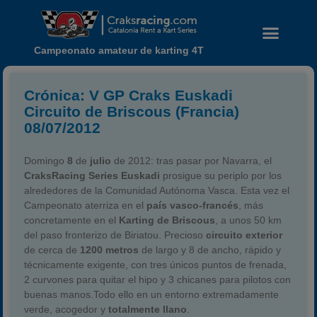
Campeonato amateur de karting 4T
Crónica: V GP Craks Euskadi
Circuito de Briscous (Francia)
08/07/2012
Domingo
8
de
julio
de 2012: tras pasar por Navarra, el
CraksRacing Series Euskadi
prosigue su periplo por los
alrededores de la Comunidad Autónoma Vasca. Esta vez el
Campeonato aterriza en el
país vasco-francés
, más
concretamente en el
Karting de Briscous
, a unos 50 km
del paso fronterizo de Biriatou. Precioso
circuito exterior
de cerca de
1200 metros
de largo y 8 de ancho, rápido y
técnicamente exigente, con tres únicos puntos de frenada,
Noticias
2 curvones para quitar el hipo y 3 chicanes para pilotos con
Calendario
buenas manos.Todo ello en un entorno extremadamente
verde, acogedor y
totalmente llano
.
Temporada 2026