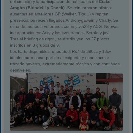
del circuito) y la participaciòn de habituales del
Craks
Aragòn (Birindelli y Danek)
. Se reincorporan pilotos
ausentes en anteriores GP (Walker, Txa…) y repiten
presencia los recién llegados Anthonygawain y Charly. Se
echa de menos a veteranos como javih28 y ACG. Nuevas
incorporaciones: Arky y los «veteranos» Serafo y javi.
Tras el briefing de rigor , se distribuyen los 27 pilotos
inscritos en 3 grupos de 9.
Los karts disponibles, unos Sodi Rx7 de 390cc y 13cv
ideales para sacar partido al exigente y espectacular
trazado navarro, extremadamente técnico y con continuos
desniveles.