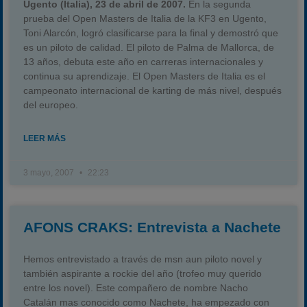
Ugento (Italia), 23 de abril de 2007.
En la segunda
Campeonato
prueba del Open Masters de Italia de la KF3 en Ugento,
Toni Alarcón, logró clasificarse para la final y demostró que
Temporada 2026
es un piloto de calidad. El piloto de Palma de Mallorca, de
Temporadas anteriores
13 años, debuta este año en carreras internacionales y
continua su aprendizaje. El Open Masters de Italia es el
2020-2021
campeonato internacional de karting de más nivel, después
2022
del europeo.
2023
LEER MÁS
2024
2025
3 mayo, 2007
22:23
Estadísticas
Preguntas Frecuentes
AFONS CRAKS: Entrevista a Nachete
Hemos entrevistado a través de msn aun piloto novel y
también aspirante a rockie del año (trofeo muy querido
entre los novel). Este compañero de nombre Nacho
Catalán mas conocido como Nachete, ha empezado con