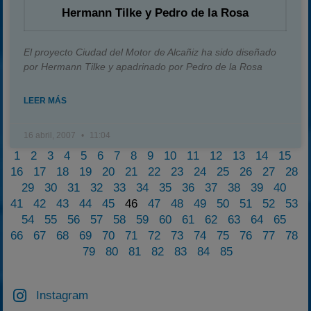
Hermann Tilke y Pedro de la Rosa
El proyecto Ciudad del Motor de Alcañiz ha sido diseñado
por Hermann Tilke y apadrinado por Pedro de la Rosa
LEER MÁS
16 abril, 2007
11:04
1
2
3
4
5
6
7
8
9
10
11
12
13
14
15
16
17
18
19
20
21
22
23
24
25
26
27
28
29
30
31
32
33
34
35
36
37
38
39
40
41
42
43
44
45
46
47
48
49
50
51
52
53
54
55
56
57
58
59
60
61
62
63
64
65
66
67
68
69
70
71
72
73
74
75
76
77
78
79
80
81
82
83
84
85
Instagram