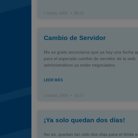
7 marzo, 2004
08:13
Cambio de Servidor
Me es grato anunciaros que ya hay una fecha 
para el esperado cambio de servidor de la web.
administrativos ya están negociados,
LEER MÁS
2 marzo, 2004
16:27
¡Ya solo quedan dos días!
Así es, quedan tan solo dos días para el límite 