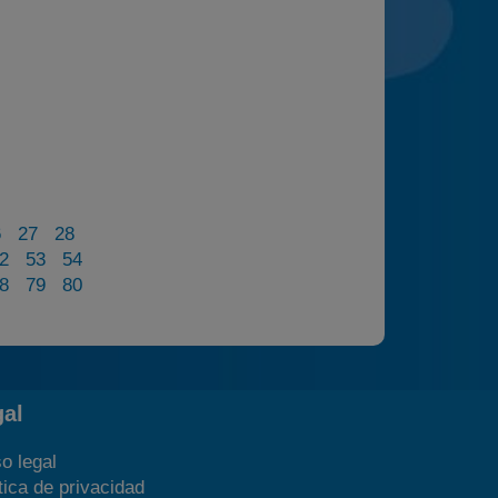
6
27
28
2
53
54
8
79
80
gal
o legal
tica de privacidad