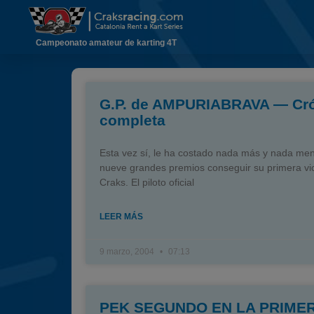
Campeonato amateur de karting 4T
G.P. de AMPURIABRAVA — Cr
completa
Esta vez sí, le ha costado nada más y nada me
nueve grandes premios conseguir su primera vic
Craks. El piloto oficial
LEER MÁS
9 marzo, 2004
07:13
PEK SEGUNDO EN LA PRIME