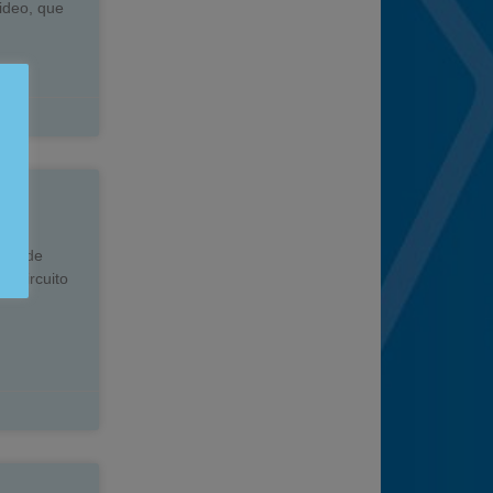
ideo, que
ng
razo de
l circuito