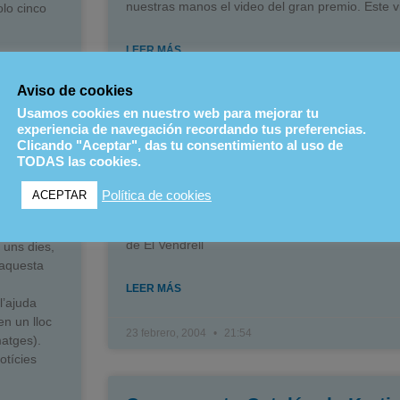
nuestras manos el video del gran premio. Este v
olo cinco
LEER MÁS
Aviso de cookies
25 febrero, 2004
06:53
Usamos cookies en nuestro web para mejorar tu
experiencia de navegación recordando tus preferencias.
Clicando "Aceptar", das tu consentimiento al uso de
TODAS las cookies.
Campeonato Catalán de Karti
ges
Política de cookies
ACEPTAR
El sábado 22 de febrero se dio por fin el bande
salida al campeonato de Cataluña de Karting en e
 adjuntar
de El Vendrell
 uns dies,
 aquesta
LEER MÁS
l’ajuda
en un lloc
23 febrero, 2004
21:54
matges).
otícies