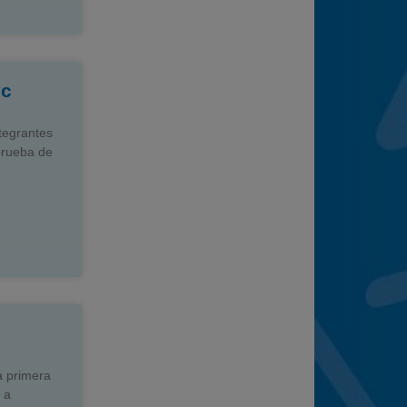
ic
ntegrantes
prueba de
a primera
 a