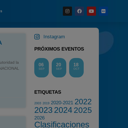
es
Instagram
Noticias
A
Calendario
PRÓXIMOS EVENTOS
Temporada 2026
toridad la
06
20
18
Carreras finalizadas
 NACIONAL
SEP
SEP
OCT
Campeonato
Temporada 2026
ETIQUETAS
Temporadas anteriores
2022
2020-2021
2020-2021
2003
2019
2023
2024
2025
2022
2026
2023
Clasificaciones
2024