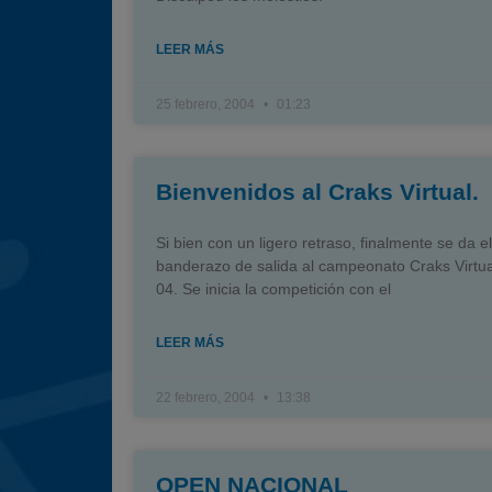
LEER MÁS
25 febrero, 2004
01:23
Bienvenidos al Craks Virtual.
Si bien con un ligero retraso, finalmente se da el
banderazo de salida al campeonato Craks Virtual
04. Se inicia la competición con el
LEER MÁS
22 febrero, 2004
13:38
OPEN NACIONAL