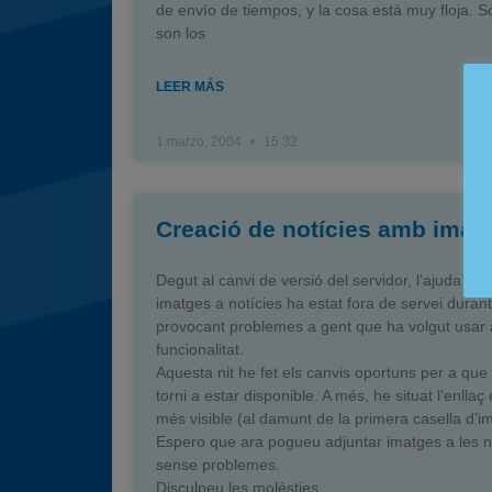
de envío de tiempos, y la cosa está muy floja. S
son los
LEER MÁS
1 marzo, 2004
15:32
Creació de notícies amb imat
Degut al canvi de versió del servidor, l’ajuda per
imatges a notícies ha estat fora de servei durant
provocant problemes a gent que ha volgut usar
funcionalitat.
Aquesta nit he fet els canvis oportuns per a que 
torni a estar disponible. A més, he situat l’enllaç 
més visible (al damunt de la primera casella d’i
Espero que ara pogueu adjuntar imatges a les n
sense problemes.
Disculpeu les molèsties.