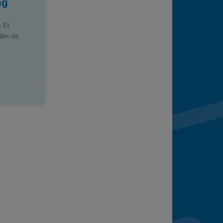
ng
 El
lán de