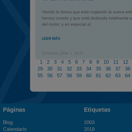
Viendo la tónica que está cogiendo la nueva we
hemos creado y que está dedicada totalmente 
del motor, y en especial al
LEER MÁS
19 febrero, 2004
19:47
1
2
3
4
5
6
7
8
9
10
11
12
29
30
31
32
33
34
35
36
37
38
55
56
57
58
59
60
61
62
63
64
Páginas
Etiquetas
Blog
2003
Calendario
2019