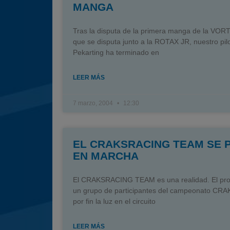
MANGA
Tras la disputa de la primera manga de la VO
que se disputa junto a la ROTAX JR, nuestro pil
Pekarting ha terminado en
LEER MÁS
7 marzo, 2004
12:30
EL CRAKSRACING TEAM SE 
EN MARCHA
El CRAKSRACING TEAM es una realidad. El pro
un grupo de participantes del campeonato CRAK
por fin la luz en el circuito
LEER MÁS