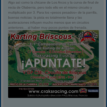
Algo asì como la chicane de Los Arcos y la curva de final de
Carreras finalizadas
recta de Olaberria, pero todo ello en el mismo circuito y
multiplicado por 3. Para los «pesos pesados» de la parrilla,
Campeonato
buenas noticias: la pista es totalmente llana y las
Temporada 2026
aceleraciones influyen mucho menos que en circuitos
anteriores… al haber muy pocos puntos de frenada.
Temporadas anteriores
2020-2021
2022
2023
2024
2025
Estadísticas
Preguntas Frecuentes