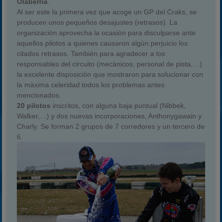
Olaberria
.
Al ser este la primera vez que acoge un GP del Craks, se
producen unos pequeños desajustes (retrasos). La
organizaciòn aprovecha la ocasiòn para disculparse ante
aquellos pilotos a quienes causaron algùn perjuicio los
citados retrasos. También para agradecer a los
responsables del circuito (mecànicos, personal de pista,…)
la excelente disposiciòn que mostraron para solucionar con
la màxima celeridad todos los problemas antes
mencionados.
20 pilotos
inscritos, con alguna baja puntual (Nibbek,
Walker,…) y dos nuevas incorporaciones, Anthonygawain y
Charly. Se forman 2 grupos de 7 corredores y un tercero de
6.