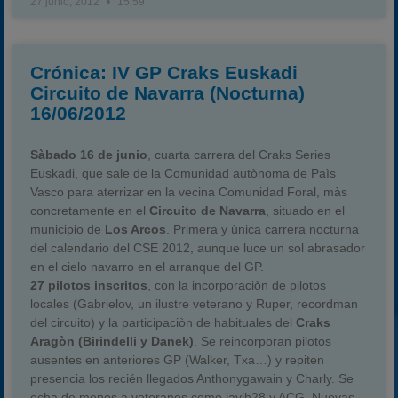
27 junio, 2012
15:59
Crónica: IV GP Craks Euskadi
Circuito de Navarra (Nocturna)
16/06/2012
Sàbado 16 de junio
, cuarta carrera del Craks Series
Euskadi, que sale de la Comunidad autònoma de Paìs
Vasco para aterrizar en la vecina Comunidad Foral, màs
concretamente en el
Circuito de Navarra
, situado en el
municipio de
Los Arcos
. Primera y ùnica carrera nocturna
del calendario del CSE 2012, aunque luce un sol abrasador
en el cielo navarro en el arranque del GP.
27 pilotos inscritos
, con la incorporaciòn de pilotos
locales (Gabrielov, un ilustre veterano y Ruper, recordman
del circuito) y la participaciòn de habituales del
Craks
Aragòn (Birindelli y Danek)
. Se reincorporan pilotos
ausentes en anteriores GP (Walker, Txa…) y repiten
presencia los recién llegados Anthonygawain y Charly. Se
echa de menos a veteranos como javih28 y ACG. Nuevas