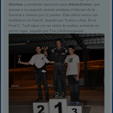
Aitortwo
y excelente operaciòn para
AdrianGomez
, que
gracias a su segundo puesto arrebata el liderato de la
General a Joeluco por 11 puntos. Este ùltimo vence con
facilidad en la Final B, seguido por Turbox y Arky. En la
Final C, Txefi sigue con su racha de podios, entrando en
primer lugar, seguido por Txa y Anthonygawain.