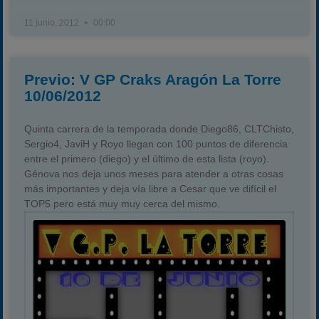
11 junio, 2012
00:00
Previo: V GP Craks Aragón La Torre
10/06/2012
Quinta carrera de la temporada donde Diego86, CLTChisto,
Sergio4, JaviH y Royo llegan con 100 puntos de diferencia
entre el primero (diego) y el último de esta lista (royo).
Génova nos deja unos meses para atender a otras cosas
más importantes y deja vía libre a Cesar que ve difícil el
TOP5 pero está muy muy cerca del mismo.