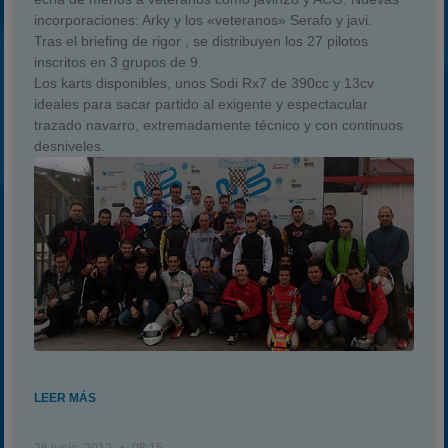
incorporaciones: Arky y los «veteranos» Serafo y javi.
Tras el briefing de rigor , se distribuyen los 27 pilotos
inscritos en 3 grupos de 9.
Los karts disponibles, unos Sodi Rx7 de 390cc y 13cv
ideales para sacar partido al exigente y espectacular
trazado navarro, extremadamente técnico y con continuos
desniveles.
LEER MÁS
26 junio, 2012
08:15