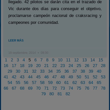
llegado. 42 pilotos se darán cita en el trazado de
Vic durante dos días para conseguir el objetivo,
proclamarse campeón nacional de craksracing y
campeones por comunidad.
LEER MÁS
19 septiembre, 2014
08:30
1
2
3
4
5
6
7
8
9
10
11
12
13
14
15
16
17
18
19
20
21
22
23
24
25
26
27
28
29
30
31
32
33
34
35
36
37
38
39
40
41
42
43
44
45
46
47
48
49
50
51
52
53
54
55
56
57
58
59
60
61
62
63
64
65
66
67
68
69
70
71
72
73
74
75
76
77
78
79
80
81
82