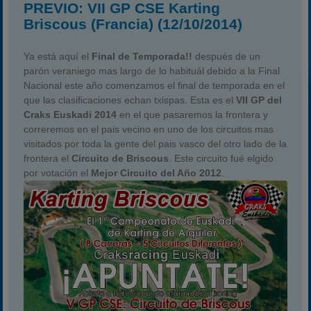
PREVIO: VII GP CSE Karting
Briscous (Francia) (12/10/2014)
Ya está aquí el
Final de Temporada!!
después de un
parón veraniego mas largo de lo habituál debido a la Final
Nacional este año comenzamos el final de temporada en el
que las clasificaciones echan txispas. Esta es el
VII GP del
Craks Euskadi 2014
en el que pasaremos la frontera y
correremos en el pais vecino en uno de los circuitos mas
visitados por toda la gente del pais vasco del otro lado de la
frontera el
Circuito de Briscous
. Este circuito fué elgido
por votación el
Mejor Circuito del Año 2012
.