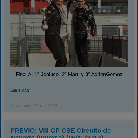
Final A: 1º Joeluco, 2º Marti y 3º AdrianGomez
LEER MÁS
9 noviembre, 2014
23:56
PREVIO: VIII GP CSE Circuito de
Navarra (Inverso) (09/11/2014)