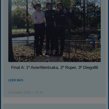
Final A: 1º AsierMentxaka, 2º Ruper, 3º Diego86
LEER MÁS
14 octubre, 2014
07:32