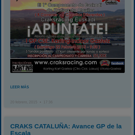
Carreras finalizadas
Campeonato
Temporada 2026
Temporadas anteriores
2020-2021
2022
2023
2024
2025
LEER MÁS
Estadísticas
20 febrero, 2015
17:36
Preguntas Frecuentes
CRAKS CATALUÑA: Avance GP de la
Escala