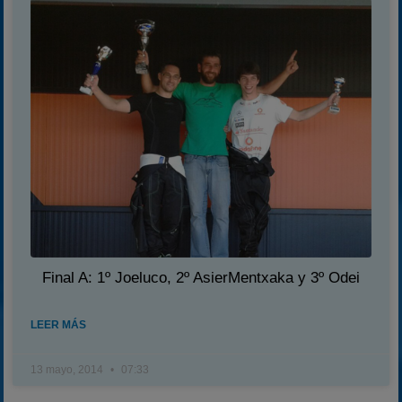
Final A: 1º Joeluco, 2º AsierMentxaka y 3º Odei
LEER MÁS
13 mayo, 2014
07:33