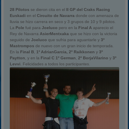
28 Pilotos
se dieron cita en el
II GP del Craks Racing
Euskadi
en el
Circuito de Navarra
donde con amenaza de
lluvia se hizo carrera en seco y 3 grupos de 10 y 9 pilotos.
La
Pole
fué para
Joeluco
pero en la
Final A
aparecio el
Rey de Navarra
AsierMentxaka
que se hizo con la victoria
seguido de
Joeluco
que sufria para aguantarle y
3º
Mastrompos
de nuevo con un gran inicio de temporada.
En la
Final B
,
1º AdrianGarcia, 2º Raikkonen
y
3º
Paytton
, y en la
Final C 1º German
,
2º BorjaVilarino
y
3º
Levvi
. Felicidades a todos los participantes.