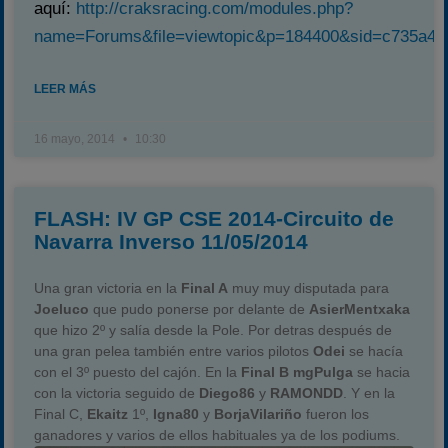
aquí:
http://craksracing.com/modules.php?
name=Forums&file=viewtopic&p=184400&sid=c735a45
LEER MÁS
16 mayo, 2014
10:30
FLASH: IV GP CSE 2014-Circuito de
Navarra Inverso 11/05/2014
Una gran victoria en la
Final A
muy muy disputada para
Joeluco
que pudo ponerse por delante de
AsierMentxaka
que hizo 2º y salía desde la Pole. Por detras después de
una gran pelea también entre varios pilotos
Odei
se hacía
con el 3º puesto del cajón. En la
Final B mgPulga
se hacia
con la victoria seguido de
Diego86
y
RAMONDD
. Y en la
Final C,
Ekaitz
1º,
Igna80
y
BorjaVilariño
fueron los
ganadores y varios de ellos habituales ya de los podiums.