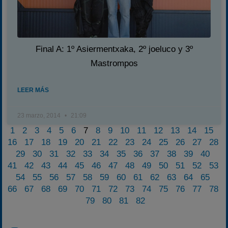
Final A: 1º Asiermentxaka, 2º joeluco y 3º
Mastrompos
LEER MÁS
23 marzo, 2014
21:09
1
2
3
4
5
6
7
8
9
10
11
12
13
14
15
16
17
18
19
20
21
22
23
24
25
26
27
28
29
30
31
32
33
34
35
36
37
38
39
40
41
42
43
44
45
46
47
48
49
50
51
52
53
54
55
56
57
58
59
60
61
62
63
64
65
66
67
68
69
70
71
72
73
74
75
76
77
78
79
80
81
82