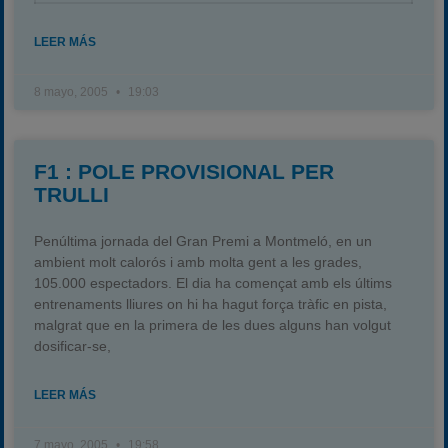
2020-2021
LEER MÁS
2022
2023
8 mayo, 2005
19:03
2024
2025
F1 : POLE PROVISIONAL PER
Estadísticas
TRULLI
Preguntas Frecuentes
Penúltima jornada del Gran Premi a Montmeló, en un
ambient molt calorós i amb molta gent a les grades,
105.000 espectadors. El dia ha començat amb els últims
entrenaments lliures on hi ha hagut força tràfic en pista,
malgrat que en la primera de les dues alguns han volgut
dosificar-se,
LEER MÁS
7 mayo, 2005
19:58