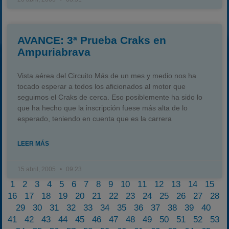
AVANCE: 3ª Prueba Craks en
Ampuriabrava
Vista aérea del Circuito Más de un mes y medio nos ha
tocado esperar a todos los aficionados al motor que
seguimos el Craks de cerca. Eso posiblemente ha sido lo
que ha hecho que la inscripción fuese más alta de lo
esperado, teniendo en cuenta que es la carrera
LEER MÁS
15 abril, 2005
09:23
1
2
3
4
5
6
7
8
9
10
11
12
13
14
15
16
17
18
19
20
21
22
23
24
25
26
27
28
29
30
31
32
33
34
35
36
37
38
39
40
41
42
43
44
45
46
47
48
49
50
51
52
53