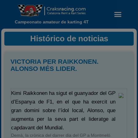
Campeonato amateur de karting 4T
Histórico de noticias
VICTORIA PER RAIKKONEN.
ALONSO MÉS LIDER.
Noticias
Calendario
Kimi Raikkonen ha sigut el guanyador del GP
Temporada 2026
d’Espanya de F1, en el que ha exercit un
Carreras finalizadas
gran domini sobre l’ídol local, Alonso, que
Campeonato
augmenta per la seva part el lideratge al
Temporada 2026
capdavant del Mundial.
Temporadas anteriores
Demà, la crònica del darrer dia del GP a Montmeló.