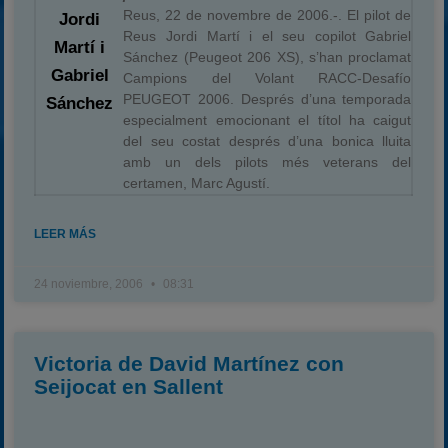
Reus, 22 de novembre de 2006.-. El pilot de
Jordi
Reus Jordi Martí i el seu copilot Gabriel
Martí i
Sánchez (Peugeot 206 XS), s’han proclamat
Gabriel
Campions del Volant RACC-Desafío
PEUGEOT 2006. Després d’una temporada
Sánchez
especialment emocionant el títol ha caigut
del seu costat després d’una bonica lluita
amb un dels pilots més veterans del
certamen, Marc Agustí.
LEER MÁS
24 noviembre, 2006
08:31
Victoria de David Martínez con
Seijocat en Sallent