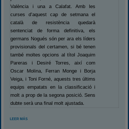
Campeonato
València i una a Calafat. Amb les
Temporada 2026
curses d’aquest cap de setmana el
Temporadas anteriores
català de resistència quedarà
2020-2021
sentenciat de forma definitiva, els
2022
germans Nogués són per ara els líders
2023
provisionals del certamen, si bé tenen
també moltes opcions al títol Joaquim
2024
Pareras i Desiré Torres, així com
2025
Oscar Molina, Ferran Monge i Borja
Estadísticas
Veiga, i Toni Forné, aquests tres últims
Preguntas Frecuentes
equips empatats en la classificació i
molt a prop de la segona posició. Sens
dubte serà una final molt ajustada.
LEER MÁS