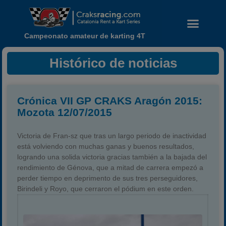
Campeonato amateur de karting 4T
Histórico de noticias
Crónica VII GP CRAKS Aragón 2015:
Mozota 12/07/2015
Victoria de Fran-sz que tras un largo periodo de inactividad
está volviendo con muchas ganas y buenos resultados,
logrando una solida victoria gracias también a la bajada del
rendimiento de Génova, que a mitad de carrera empezó a
perder tiempo en deprimento de sus tres perseguidores,
Noticias
Birindeli y Royo, que cerraron el pódium en este orden.
Calendario
Temporada 2026