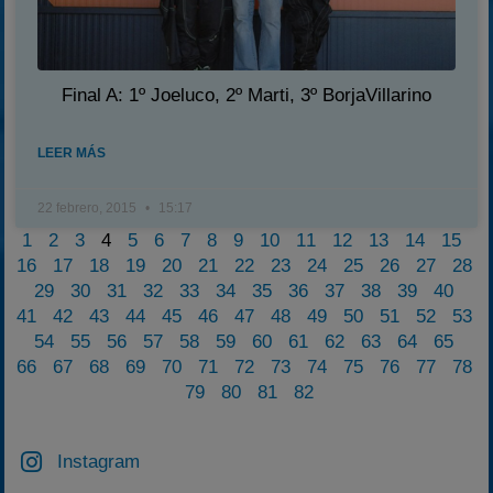
Final A: 1º Joeluco, 2º Marti, 3º BorjaVillarino
LEER MÁS
22 febrero, 2015
15:17
1
2
3
4
5
6
7
8
9
10
11
12
13
14
15
16
17
18
19
20
21
22
23
24
25
26
27
28
29
30
31
32
33
34
35
36
37
38
39
40
41
42
43
44
45
46
47
48
49
50
51
52
53
54
55
56
57
58
59
60
61
62
63
64
65
66
67
68
69
70
71
72
73
74
75
76
77
78
79
80
81
82
Instagram