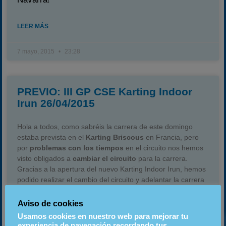
LEER MÁS
7 mayo, 2015
23:28
PREVIO: III GP CSE Karting Indoor
Irun 26/04/2015
Hola a todos, como sabréis la carrera de este domingo
estaba prevista en el
Karting Briscous
en Francia, pero
por
problemas con los tiempos
en el circuito nos hemos
visto obligados a
cambiar el circuito
para la carrera.
Gracias a la apertura del nuevo
Karting Indoor Irun
, hemos
podido realizar el cambio del circuito y adelantar la carrera
que teniamos prevista para junio. Con lo que el III GP CSE
2015 se dará lugar en el:
Aviso de cookies
III GP CSE 2015: Karting Indoor Irun 26/04/2015
Usamos cookies en nuestro web para mejorar tu
experiencia de navegación recordando tus