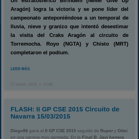
Un estratosférico Birindelli (Never Give Up
Aragón) logra la victoria y se pone líder del
campeonato anteponiéndose a un temporal de
lluvia, nieve y granizo que intentó desestimar
la visita del Craks Aragón al circuito de
Torremocha. Royo (NGTA) y Chisto (MRT)
completaron el podium.
LEER MÁS
17 marzo, 2015
13:08
FLASH: II GP CSE 2015 Circuito de
Navarra 15/03/2015
Diego86
gana el
II GP CSE 2015
seguido de
Ruper
y
Odei
en una carrera muy apretada. En la
Final B
,
Javi herrera