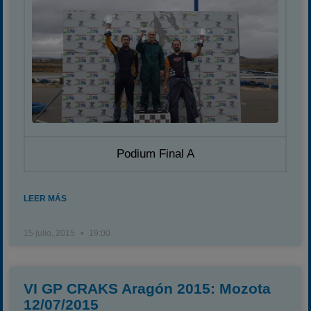
Carreras finalizadas
Campeonato
Temporada 2026
Temporadas anteriores
2020-2021
2022
2023
Podium Final A
2024
2025
LEER MÁS
Estadísticas
Preguntas Frecuentes
15 julio, 2015
19:00
VI GP CRAKS Aragón 2015: Mozota
12/07/2015