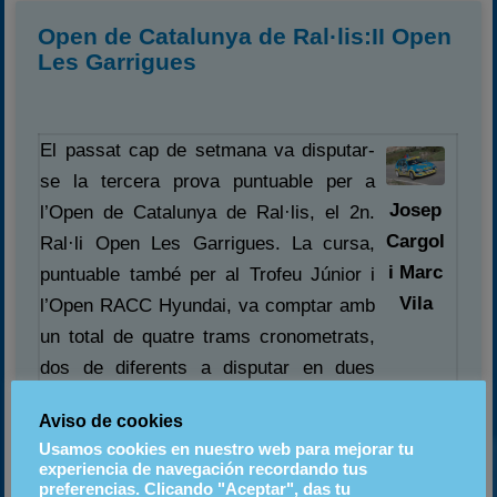
Open de Catalunya de Ral·lis:II Open
Les Garrigues
El passat cap de setmana va disputar-
se la tercera prova puntuable per a
Josep
l’Open de Catalunya de Ral·lis, el 2n.
Cargol
Ral·li Open Les Garrigues. La cursa,
i Marc
puntuable també per al Trofeu Júnior i
Vila
l’Open RACC Hyundai, va comptar amb
un total de quatre trams cronometrats,
dos de diferents a disputar en dues
ocasions cadascun: Maldà (6,86 Km) i
Aviso de cookies
Senan (12,35 Km). Trenta-vuit equips
Usamos cookies en nuestro web para mejorar tu
van arribar a la meta del ral·li.
experiencia de navegación recordando tus
preferencias. Clicando "Aceptar", das tu