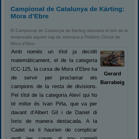
Campionat de Catalunya de Kàrting:
Mora d’Ebre
El Campionat de Catalunya de Kàrting abaixarà el teló de la
temporada aquest cap de setmana a l’històric Circuit de
Móra d’Ebre.
Amb només un títol ja decidit
matemàticament, el de la categoria
ICC-125, la cursa de Mora d’Ebre ha
Gerard
de servir per proclamar els
Barrabeig
campions de la resta de divisions.
Pel títol de la categoria Aleví qui ho
té millor és Ivan Piña, que va per
davant d’Albert Gil i de Daniel di
Iorio de manera destacada. A la
Cadet se li haurien de complicar
molt les coses al nou campió