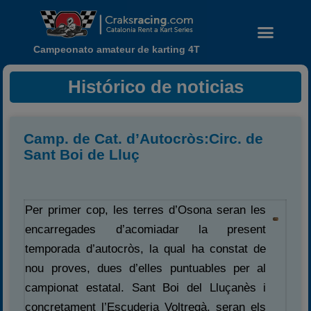
Campeonato amateur de karting 4T
Histórico de noticias
Camp. de Cat. d’Autocròs:Circ. de
Sant Boi de Lluç
Per primer cop, les terres d’Osona seran les
encarregades d’acomiadar la present
Noticias
temporada d’autocròs, la qual ha constat de
Calendario
nou proves, dues d’elles puntuables per al
Temporada 2026
campionat estatal. Sant Boi del Lluçanès i
concretament l’Escuderia Voltregà, seran els
Carreras finalizadas