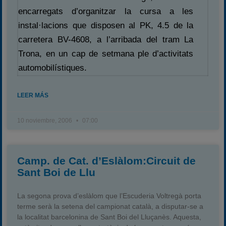
encarregats d’organitzar la cursa a les
Campeonato
instal·lacions que disposen al PK, 4.5 de la
Temporada 2026
carretera BV-4608, a l’arribada del tram La
Temporadas anteriores
Trona, en un cap de setmana ple d’activitats
2020-2021
automobilístiques.
2022
2023
LEER MÁS
2024
10 noviembre, 2006
07:00
2025
Estadísticas
Preguntas Frecuentes
Camp. de Cat. d’Eslàlom:Circuit de
Sant Boi de Llu
La segona prova d’eslàlom que l’Escuderia Voltregà porta
terme serà la setena del campionat català, a disputar-se a
la localitat barcelonina de Sant Boi del Lluçanès. Aquesta,