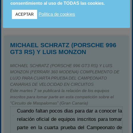
consentimiento al uso de TODAS las cookies.
LEER MÁS
Política de cookies
ACEPTAR
7 noviembre, 2006
23:34
MICHAEL SCHRATZ (PORSCHE 996
GT3 RS) Y LUIS MONZON
MICHAEL SCHRATZ (PORSCHE 996 GT3 RS) Y LUIS
MONZON (FERRARI 360 MODENA) COMPLEMENTO DE
LUJO PARA CUARTA PRUEBA DEL CAMPEONATO
CANARIAS DE VELOCIDAD EN CIRCUITOS
Este martes 7 se publicará la relación de los equipos
inscritos para tomar parte en esta competición sobre el
“Circuito de Maspalomas” (Gran Canaria)
Cuando faltan pocos dias para dar a conocer la
relación oficial de equipos inscritos para tomar
parte en la cuarta prueba del Campeonato de