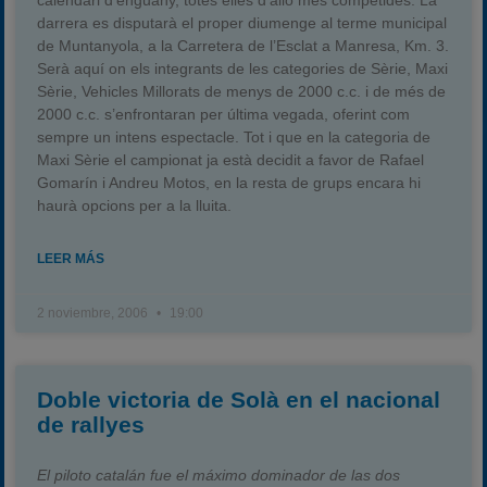
calendari d’enguany, totes elles d’allò més competides. La
darrera es disputarà el proper diumenge al terme municipal
de Muntanyola, a la Carretera de l’Esclat a Manresa, Km. 3.
Serà aquí on els integrants de les categories de Sèrie, Maxi
Sèrie, Vehicles Millorats de menys de 2000 c.c. i de més de
2000 c.c. s’enfrontaran per última vegada, oferint com
sempre un intens espectacle. Tot i que en la categoria de
Maxi Sèrie el campionat ja està decidit a favor de Rafael
Gomarín i Andreu Motos, en la resta de grups encara hi
haurà opcions per a la lluita.
LEER MÁS
2 noviembre, 2006
19:00
Doble victoria de Solà en el nacional
de rallyes
El piloto catalán fue el máximo dominador de las dos