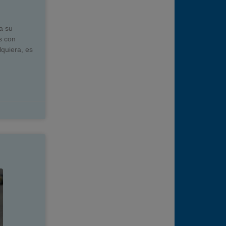
a su
s con
lquiera, es