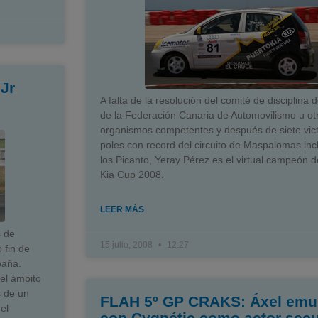
Jr
A falta de la resolución del comité de disciplina 
de la Federación Canaria de Automovilismo u ot
organismos competentes y después de siete vict
poles con record del circuito de Maspalomas inc
los Picanto, Yeray Pérez es el virtual campeón d
Kia Cup 2008.
LEER MÁS
s de
15 julio, 2008
12:27
 fin de
paña.
del ámbito
s de un
FLAH 5º GP CRAKS: Áxel emul
el
con Cygnétic como actor sec