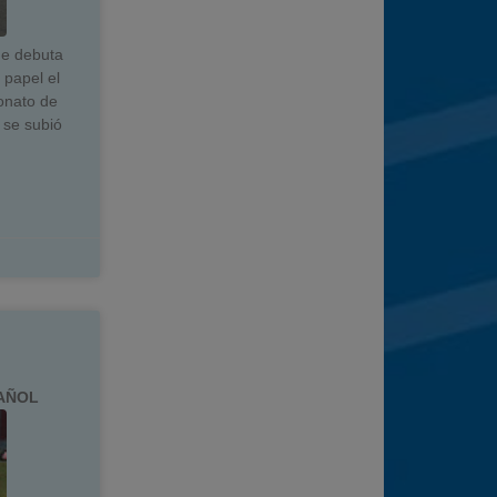
ue debuta
 papel el
onato de
 se subió
PAÑOL