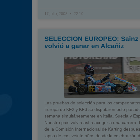
17 julio, 2008
22:10
SELECCION EUROPEO: Sainz 
volvió a ganar en Alcañiz
Las pruebas de selección para los campeonato
Europa de KF2 y KF3 se disputaron este pasado
semana simultáneamente en Italia, Suecia y Es
Nuestro pais volvía así a acoger a una carrera 
de la Comisión Internacional de Karting despué
lapso de casi veinte años desde la celebración d