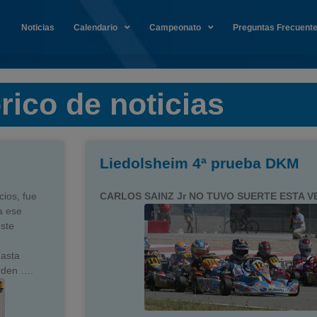
Noticias
Calendario
Campeonato
Preguntas Frecuent
rico de noticias
Liedolsheim 4ª prueba DKM
cios, fue
CARLOS SAINZ Jr NO TUVO SUERTE ESTA V
a ese
ste
hasta
orden ….