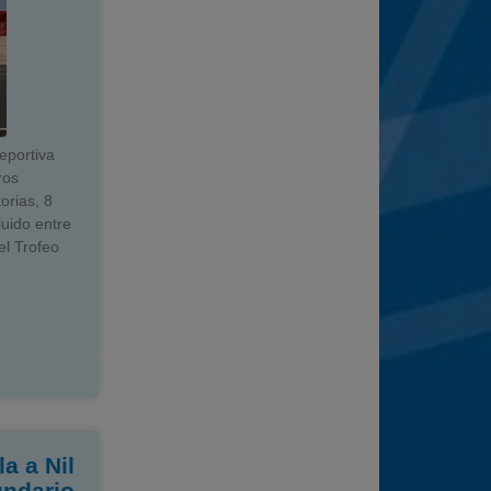
deportiva
ros
orias, 8
luido entre
el Trofeo
a a Nil
undario