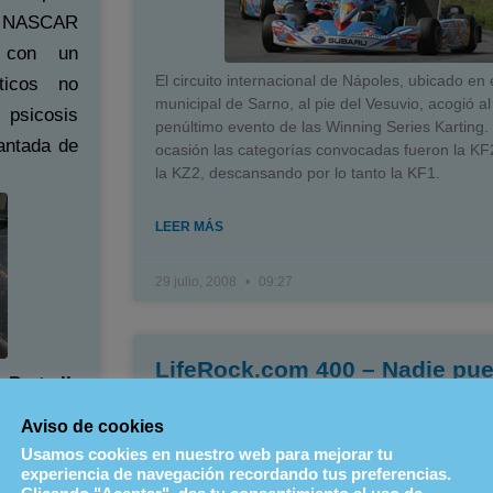
 la NASCAR
 con un
El circuito internacional de Nápoles, ubicado en 
ticos no
municipal de Sarno, al pie del Vesuvio, acogió al
 psicosis
penúltimo evento de las Winning Series Karting.
antada de
ocasión las categorías convocadas fueron la KF2
la KZ2, descansando por lo tanto la KF1.
LEER MÁS
29 julio, 2008
09:27
LifeRock.com 400 – Nadie pu
 Parte II
con Kyle Busch
Aviso de cookies
El pasado domingo se volvió a ver otro recital d
Usamos cookies en nuestro web para mejorar tu
más en forma del campeonato y líder indiscutibl
experiencia de navegación recordando tus preferencias.
clasificación general.