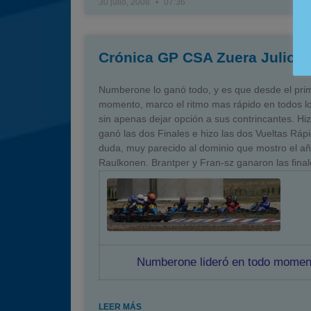
30 julio, 2008
07:36
Crónica GP CSA Zuera Julio 2
Numberone lo ganó todo, y es que desde el pri
momento, marco el ritmo mas rápido en todos l
sin apenas dejar opción a sus contrincantes. Hiz
ganó las dos Finales e hizo las dos Vueltas Rápi
duda, muy parecido al dominio que mostro el a
Raulkonen. Brantper y Fran-sz ganaron las final
Numberone lideró en todo momen
LEER MÁS