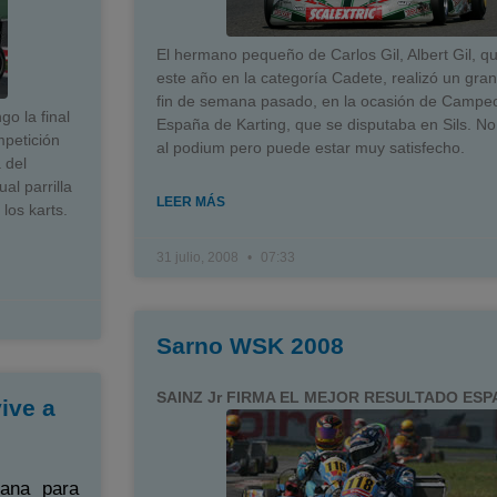
El hermano pequeño de Carlos Gil, Albert Gil, q
este año en la categoría Cadete, realizó un gran
fin de semana pasado, en la ocasión de Campe
o la final
España de Karting, que se disputaba en Sils. No
petición
al podium pero puede estar muy satisfecho.
 del
al parrilla
LEER MÁS
los karts.
31 julio, 2008
07:33
Sarno WSK 2008
SAINZ Jr FIRMA EL MEJOR RESULTADO ES
ive a
ana para