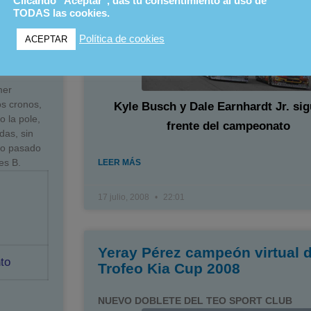
Clicando "Aceptar", das tu consentimiento al uso de
TODAS las cookies.
Política de cookies
ACEPTAR
008
mer
os cronos,
Kyle Busch y Dale Earnhardt Jr. sig
o la pole,
frente del campeonato
das, sin
ño pasado
es B.
LEER MÁS
17 julio, 2008
22:01
Yeray Pérez campeón virtual d
to
Trofeo Kia Cup 2008
NUEVO DOBLETE DEL TEO SPORT CLUB