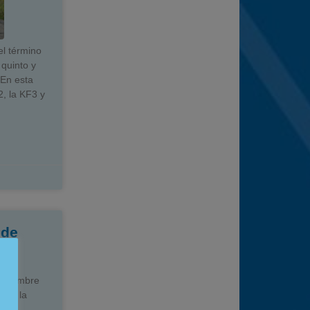
el término
 quinto y
 En esta
, la KF3 y
ede
el hombre
e de la