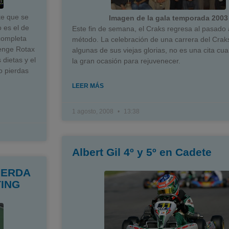
te que se
Imagen de la gala temporada 2003
o es el de
Este fin de semana, el Craks regresa al pasado 
completa
método. La celebración de una carrera del Crak
lenge Rotax
algunas de sus viejas glorias, no es una cita cua
dietas y el
la gran ocasión para rejuvenecer.
o pierdas
LEER MÁS
1 agosto, 2008
13:38
Albert Gil 4º y 5º en Cadete
UERDA
TING