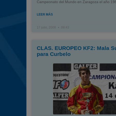
Campeonato del Mundo en Zaragoza el año 19
LEER MÁS
17 julio, 2008
08:43
CLAS. EUROPEO KF2: Mala Su
para Curbelo