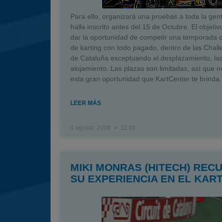
Para ello, organizará una pruebas a toda la gen
halla inscrito antes del 15 de Octubre. El objetiv
dar la oportunidad de competir una temporada 
de karting con todo pagado, dentro de las Chal
de Cataluña exceptuando el desplazamiento, las 
alojamiento. Las plazas son limitadas, así que n
esta gran oportunidad que KartCenter te brinda.
LEER MÁS
4 agosto, 2008
12:01
MIKI MONRAS (HITECH) REC
SU EXPERIENCIA EN EL KAR