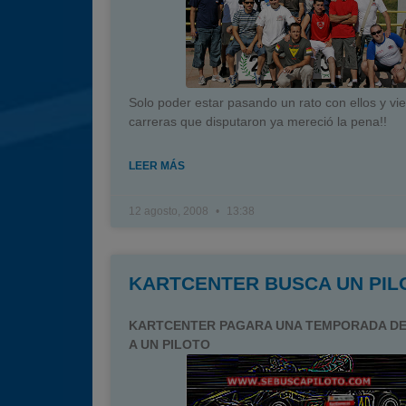
Solo poder estar pasando un rato con ellos y vi
carreras que disputaron ya mereció la pena!!
LEER MÁS
12 agosto, 2008
13:38
KARTCENTER BUSCA UN PIL
KARTCENTER PAGARA UNA TEMPORADA DE
A UN PILOTO