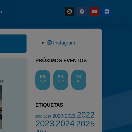
es
Instagram
Noticias
Calendario
PRÓXIMOS EVENTOS
Temporada 2026
06
20
18
Carreras finalizadas
EZ
SEP
SEP
OCT
Campeonato
Temporada 2026
ETIQUETAS
Temporadas anteriores
2022
2020-2021
2020-2021
2003
2019
2023
2024
2025
2022
2026