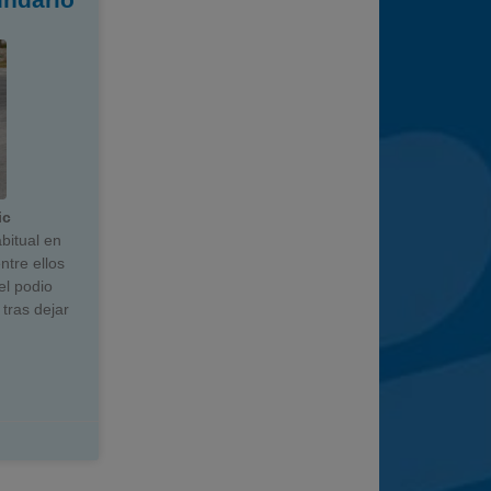
ic
bitual en
ntre ellos
el podio
tras dejar