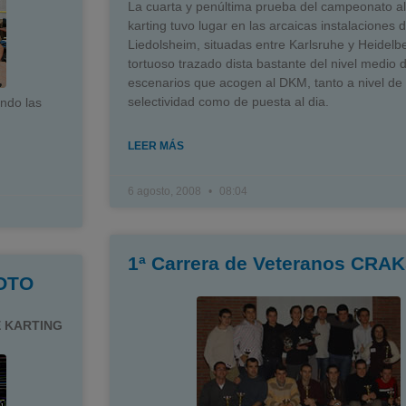
La cuarta y penúltima prueba del campeonato 
karting tuvo lugar en las arcaicas instalaciones 
Liedolsheim, situadas entre Karlsruhe y Heidelb
tortuoso trazado dista bastante del nivel medio d
escenarios que acogen al DKM, tanto a nivel de
selectividad como de puesta al dia.
endo las
LEER MÁS
6 agosto, 2008
08:04
1ª Carrera de Veteranos CRA
OTO
 KARTING