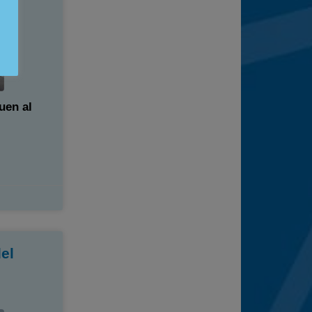
uen al
el