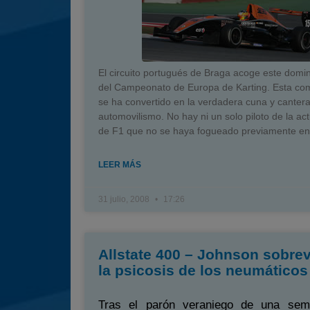
El circuito portugués de Braga acoge este doming
del Campeonato de Europa de Karting. Esta com
se ha convertido en la verdadera cuna y cantera
automovilismo. No hay ni un solo piloto de la actu
de F1 que no se haya fogueado previamente en 
LEER MÁS
31 julio, 2008
17:26
Allstate 400 – Johnson sobrev
la psicosis de los neumáticos
Tras el parón veraniego de una sem