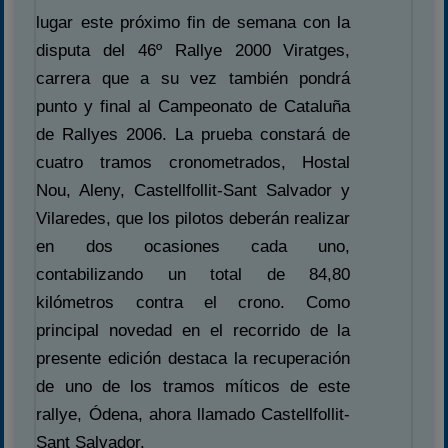
Carreras finalizadas
lugar este próximo fin de semana con la
Campeonato
disputa del 46º Rallye 2000 Viratges,
carrera que a su vez también pondrá
Temporada 2026
punto y final al Campeonato de Cataluña
Temporadas anteriores
de Rallyes 2006. La prueba constará de
2020-2021
cuatro tramos cronometrados, Hostal
2022
Nou, Aleny, Castellfollit-Sant Salvador y
2023
Vilaredes, que los pilotos deberán realizar
2024
en dos ocasiones cada uno,
2025
contabilizando un total de 84,80
Estadísticas
kilómetros contra el crono. Como
principal novedad en el recorrido de la
Preguntas Frecuentes
presente edición destaca la recuperación
de uno de los tramos míticos de este
rallye, Ódena, ahora llamado Castellfollit-
Sant Salvador.