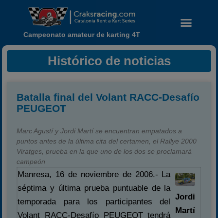
Campeonato amateur de karting 4T
Histórico de noticias
Batalla final del Volant RACC-Desafío
PEUGEOT
Marc Agustí y Jordi Martí se encuentran empatados a
puntos antes de la última cita del certamen, el Rallye 2000
Viratges, prueba en la que uno de los dos se proclamará
campeón
Manresa, 16 de noviembre de 2006.- La
Noticias
séptima y última prueba puntuable de la
Calendario
Jordi
temporada para los participantes del
Martí
Temporada 2026
Volant RACC-Desafío PEUGEOT tendrá