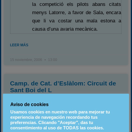
la competició els pilots abans citats
menys Latorre, a favor de Sala, encara
que li va costar una mala estona a
causa d’una avaria mecànica.
LEER MÁS
15 noviembre, 2006
13:00
Camp. de Cat. d’Eslàlom: Circuit de
Sant Boi del L
Aviso de cookies
Usamos cookies en nuestro web para mejorar tu
Per segon cop l’Escuderia Voltregà va
experiencia de navegación recordando tus
organitzar una prova d’eslàlom
preferencias. Clicando "Aceptar", das tu
consentimiento al uso de TODAS las cookies.
puntuable per al Campionat de
Joan