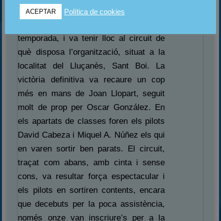
Catalunya. Era la setena y penúltima
Llopart
Política de cookies
ACEPTAR
cita d’aquesta especialitat aquesta
temporada, i va tenir lloc al circuit de
què disposa l’organització, situat a la
localitat del Lluçanès, Sant Boi. La
victòria definitiva va recaure un cop
més en mans de Joan Llopart, seguit
molt de prop per Oscar González. En
els apartats de classes foren els pilots
David Cabeza i Miquel A. Núñez els qui
en varen sortir ben parats. El circuit,
traçat com abans, amb cinta i sense
cons, va resultar força espectacular i
els pilots en sortiren contents, encara
que decebuts per la poca assistència,
només onze van inscriure’s per a la