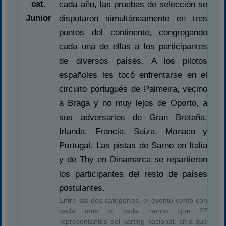
cat.
cada año, las pruebas de selección se
Carreras finalizadas
Junior
disputaron simultáneamente en tres
Campeonato
puntos del continente, congregando
Temporada 2026
cada una de ellas a los participantes
de diversos países. A los pilotos
Temporadas anteriores
españoles les tocó enfrentarse en el
2020-2021
circuito portugués de Palmeira, vecino
2022
a Braga y no muy lejos de Oporto, a
2023
sus adversarios de Gran Bretaña,
2024
Irlanda, Francia, Suiza, Monaco y
2025
Portugal. Las pistas de Sarno en Italia
Estadísticas
y de Thy en Dinamarca se repartieron
Preguntas Frecuentes
los participantes del resto de países
postulantes.
Entre las dos categorías, el evento contó con
nada más ni nada menos que 27
representantes del karting nacional, cifra que