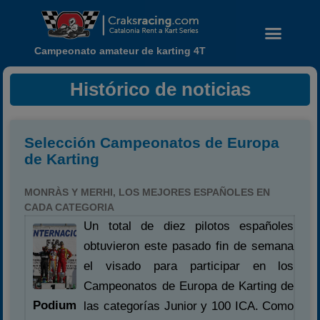
Campeonato amateur de karting 4T
Histórico de noticias
Selección Campeonatos de Europa
de Karting
MONRÀS Y MERHI, LOS MEJORES ESPAÑOLES EN
CADA CATEGORIA
Un total de diez pilotos españoles
obtuvieron este pasado fin de semana
el visado para participar en los
Noticias
Campeonatos de Europa de Karting de
Calendario
Podium
las categorías Junior y 100 ICA. Como
Temporada 2026