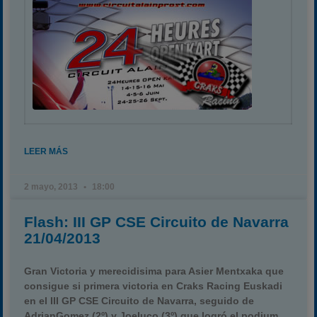
LEER MÁS
2 mayo, 2013
18:00
Flash: III GP CSE Circuito de Navarra
21/04/2013
Gran Victoria y merecidisima para
Asier Mentxaka
que
consigue si primera victoria en Craks Racing Euskadi
en el
III GP CSE Circuito de Navarra
, seguido de
AdrianGomez (2º)
y
Joeluco (3º)
que logró el podium