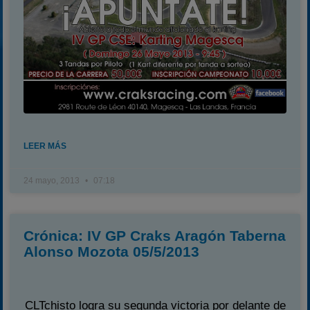
LEER MÁS
24 mayo, 2013
07:18
Crónica: IV GP Craks Aragón Taberna
Alonso Mozota 05/5/2013
CLTchisto logra su segunda victoria por delante de