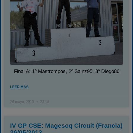
Final A: 1º Mastrompos, 2º Sainz95, 3º Diego86
LEER MÁS
26 mayo, 2013
23:18
IV GP CSE: Magescq Circuit (Francia)
26/05/2013