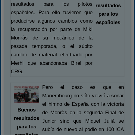
resultados para los pilotos
resultados
Carreras finalizadas
españoles. Para ello tuvieron que
para los
Campeonato
producirse algunos cambios como
españoles
Temporada 2026
la recuperación por parte de Miki
Temporadas anteriores
Monràs de su mecánico de la
2020-2021
pasada temporada, o el súbito
2022
cambio de material efectuado por
Merhi que abandonaba Birel por
2023
CRG.
2024
2025
Pero el caso es que en
Estadísticas
Mariembourg no sólo volvió a sonar
Preguntas Frecuentes
el himno de España con la victoria
Buenos
de Monràs en la segunda Final de
resultados
Junior sino que Miquel Julià se
para los
subía de nuevo al podio en 100 ICA