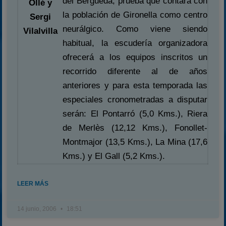
del Berguedà; prueba que contará con
Ollé y
la población de Gironella como centro
Sergi
neurálgico. Como viene siendo
Vilalvilla
habitual, la escudería organizadora
ofrecerá a los equipos inscritos un
recorrido diferente al de años
anteriores y para esta temporada las
especiales cronometradas a disputar
serán: El Pontarró (5,0 Kms.), Riera
de Merlès (12,12 Kms.), Fonollet-
Montmajor (13,5 Kms.), La Mina (17,6
Kms.) y El Gall (5,2 Kms.).
LEER MÁS
14 junio, 2006
18:51