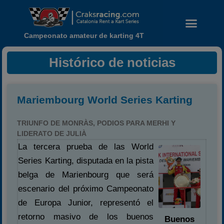
Campeonato amateur de karting 4T
Histórico de noticias
Mariembourg World Series Karting
TRIUNFO DE MONRÀS, PODIOS PARA MERHI Y
LIDERATO DE JULIÀ
La tercera prueba de las World
Series Karting, disputada en la pista
belga de Marienbourg que será
Noticias
escenario del próximo Campeonato
de Europa Junior, representó el
Calendario
retorno masivo de los buenos
Buenos
Temporada 2026