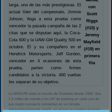
larga, una de las más prestigiosas. El
con
actual líder del campeonato, Jimmie
Scott
Johson, llega a esta prueba como
Riggs
vencedor la pasada campaña de las 2
(#10) y
citas que se disputan aquí, la Coca-
Jeremy
Cola 600 y la UAW-GM Quality 500 en
Mayfield
octubre. Él y su compañero en el
(#19) en
Hendrick Motorsports, Jeff Gordon,
primera
vencedor en 4 ocasiones de esta
fila
prueba, parten como firmes
candidatos a la victoria. 400 vueltas
les separan de su objetivo.
La NASCAR visita el circuito de Charlotte desde 1960. Sus
1.5 millas de cuerda y los 24º de banking en cada una de
sus cuatro curvas lo convierten en un circuito
extraordinariamente rápido, en el que se pueden alcanzar