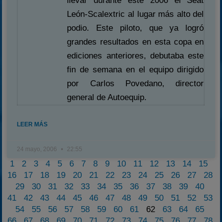
llevar durante este 2006 el Seat
León-Scalextric al lugar más alto del
podio. Este piloto, que ya logró
grandes resultados en esta copa en
ediciones anteriores, debutaba este
fin de semana en el equipo dirigido
por Carlos Povedano, director
general de Autoequip.
LEER MÁS
24 mayo, 2006
22:55
1
2
3
4
5
6
7
8
9
10
11
12
13
14
15
16
17
18
19
20
21
22
23
24
25
26
27
28
29
30
31
32
33
34
35
36
37
38
39
40
41
42
43
44
45
46
47
48
49
50
51
52
53
54
55
56
57
58
59
60
61
62
63
64
65
66
67
68
69
70
71
72
73
74
75
76
77
78