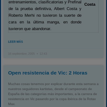
entrenamientos, clasificatorias y Prefinal
Costa
Campeonato
de la prueba definitiva, Albert Costa y
Temporada 2026
Roberto Merhi no tuvieron la suerte de
Temporadas anteriores
cara en la última manga, en donde
2020-2021
tuvieron que abandonar.
2022
LEER MÁS
2023
2024
16 septiembre, 2005
12:43
2025
Estadísticas
Open resistencia de Vic: 2 Horas
Preguntas Frecuentes
Muchas cosas tenemos por explicar durante esta semana a
nuestros seguidores kartistas, desde el campeonato de
España de las categorías más importantes, a la carrera de
resistencia en Vic pasando por la copa ibérica de la Rotax
Max.