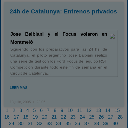
24h de Catalunya: Entrenos privados
Jose Balbiani y el Focus volaron en
Montmeló
Siguiendo con los preparativos para las 24 hs. de
Catalunya, el piloto argentino José Balbiani realizo
una serie de test con los Ford Focus del equipo RST
Competicion durante todo este fin de semana en el
Circuit de Catalunya…
LEER MÁS
13 julio, 2005
23:05
1
2
3
4
5
6
7
8
9
10
11
12
13
14
15
16
17
18
19
20
21
22
23
24
25
26
27
28
29
30
31
32
33
34
35
36
37
38
39
40