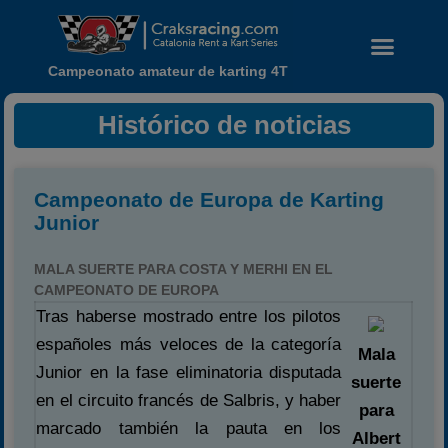
Campeonato amateur de karting 4T
Histórico de noticias
Campeonato de Europa de Karting
Junior
MALA SUERTE PARA COSTA Y MERHI EN EL
CAMPEONATO DE EUROPA
Tras haberse mostrado entre los pilotos
españoles más veloces de la categoría
Noticias
Mala
Junior en la fase eliminatoria disputada
Calendario
suerte
en el circuito francés de Salbris, y haber
Temporada 2026
para
marcado también la pauta en los
Albert
Carreras finalizadas