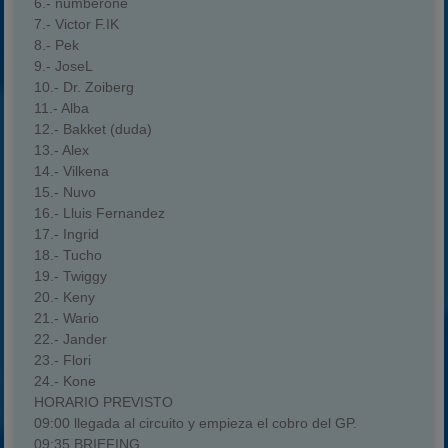
6.- numberone
7.- Victor F.IK
8.- Pek
9.- JoseL
10.- Dr. Zoiberg
11.- Alba
12.- Bakket (duda)
13.- Alex
14.- Vilkena
15.- Nuvo
16.- Lluis Fernandez
17.- Ingrid
18.- Tucho
19.- Twiggy
20.- Keny
21.- Wario
22.- Jander
23.- Flori
24.- Kone
HORARIO PREVISTO
09:00 llegada al circuito y empieza el cobro del GP.
09:35 BRIEFING