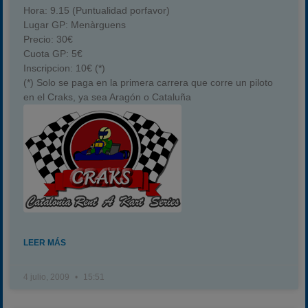
Hora:
9.15 (Puntualidad porfavor)
Lugar GP:
Menàrguens
Precio:
30€
Cuota GP:
5€
Inscripcion:
10€ (*)
(*) Solo se paga en la primera carrera que corre un piloto
en el Craks, ya sea Aragón o Cataluña
LEER MÁS
4 julio, 2009
15:51