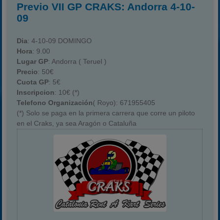
Previo VII GP CRAKS: Andorra 4-10-
09
Dia
: 4-10-09 DOMINGO
Hora
: 9.00
Lugar GP
: Andorra ( Teruel )
Precio
: 50€
Cuota GP
: 5€
Inscripcion
: 10€ (*)
Telefono Organización
( Royo): 671955405
(*) Solo se paga en la primera carrera que corre un piloto
en el Craks, ya sea Aragón o Cataluña