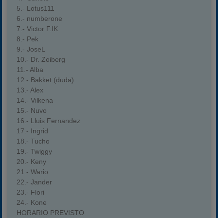
5.- Lotus111
6.- numberone
7.- Victor F.IK
8.- Pek
9.- JoseL
10.- Dr. Zoiberg
11.- Alba
12.- Bakket (duda)
13.- Alex
14.- Vilkena
15.- Nuvo
16.- Lluis Fernandez
17.- Ingrid
18.- Tucho
19.- Twiggy
20.- Keny
21.- Wario
22.- Jander
23.- Flori
24.- Kone
HORARIO PREVISTO