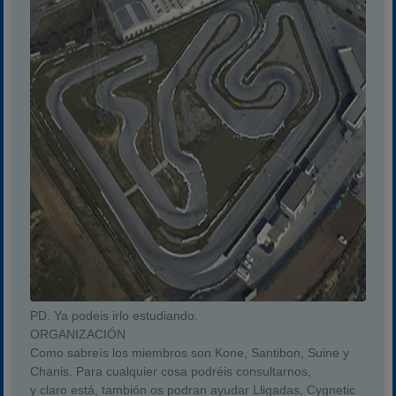
PD. Ya podeis irlo estudiando.
ORGANIZACIÓN
Como sabreís los miembros son Kone, Santibon, Suine y
Chanis. Para cualquier cosa podréis consultarnos,
y claro está, tambión os podran ayudar Lligadas, Cygnetic