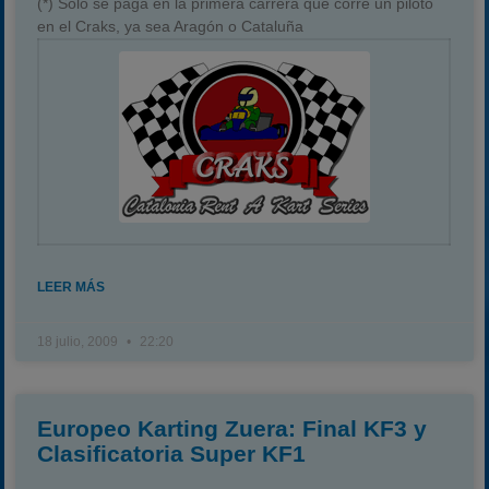
(*) Solo se paga en la primera carrera que corre un piloto
en el Craks, ya sea Aragón o Cataluña
LEER MÁS
18 julio, 2009
22:20
Europeo Karting Zuera: Final KF3 y
Clasificatoria Super KF1