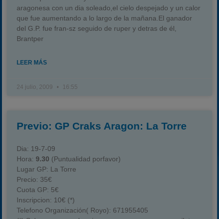
aragonesa con un dia soleado,el cielo despejado y un calor
que fue aumentando a lo largo de la mañana.El ganador
del G.P. fue fran-sz seguido de ruper y detras de él,
Brantper
LEER MÁS
24 julio, 2009
16:55
Previo: GP Craks Aragon: La Torre
Dia:
19-7-09
Hora:
9.30
(Puntualidad porfavor)
Lugar GP:
La Torre
Precio:
35€
Cuota GP:
5€
Inscripcion:
10€ (*)
Telefono Organización( Royo):
671955405