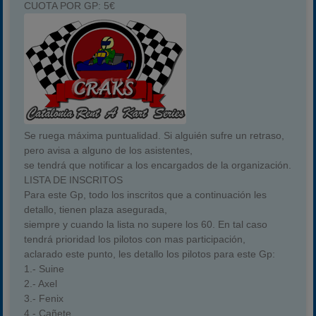
CUOTA POR GP:
5€
Temporada 2026
Carreras finalizadas
Campeonato
Temporada 2026
Temporadas anteriores
2020-2021
Se ruega
máxima puntualidad
. Si alguién sufre un retraso,
pero avisa a alguno de los asistentes,
2022
se tendrá que notificar a los encargados de la organización.
2023
LISTA DE INSCRITOS
Para este Gp, todo los inscritos que a continuación les
2024
detallo, tienen plaza asegurada,
2025
siempre y cuando la lista no supere los 60. En tal caso
tendrá prioridad los pilotos con mas participación,
Estadísticas
aclarado este punto, les detallo los pilotos para este Gp:
Preguntas Frecuentes
1.- Suine
2.- Axel
3.- Fenix
4.- Cañete