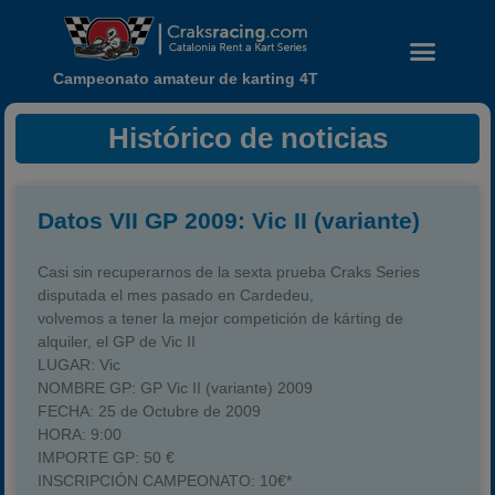
Campeonato amateur de karting 4T
Histórico de noticias
Datos VII GP 2009: Vic II (variante)
Casi sin recuperarnos de la sexta prueba Craks Series
disputada el mes pasado en Cardedeu,
volvemos a tener la mejor competición de kárting de
alquiler, el GP de Vic II
LUGAR:
Vic
NOMBRE GP:
GP Vic II (variante) 2009
FECHA:
25 de Octubre de 2009
HORA:
9:00
IMPORTE GP:
50 €
Noticias
INSCRIPCIÓN CAMPEONATO:
10€*
Calendario