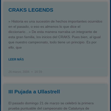
2022
CRAKS LEGENDS
2023
» Historia es una sucesión de hechos importantes ocurridos
2024
en el pasado, o eso es almenos lo que dice el
2025
diccionario…» De esta manera narraba un integrante de
esta gran familia, los inicios del CRAKS. Pues bien, al igual
Estadísticas
que nuestro campeonato, todo tiene un principio. Es por
Preguntas Frecuentes
ello, que
LEER MÁS
26 marzo, 2004
16:39
III Pujada a Ullastrell
El pasado domingo 21 de marzo se celebró la primera
prueba puntuable del campeonato de Catalunya de