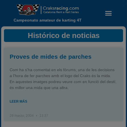
Campeonato amateur de karting 4T
Histórico de noticias
Proves de mides de parches
Noticias
Com ha s’ha comentat en els fòrums, una de les decisions
Calendario
a l’hora de fer parches amb el logo del Craks és la mida.
En aquestes imatges podreu veure com en funció del destí,
Temporada 2026
és millor una mida que una altra.
Carreras finalizadas
Campeonato
LEER MÁS
Temporada 2026
29 marzo, 2004
13:37
Temporadas anteriores
2020-2021