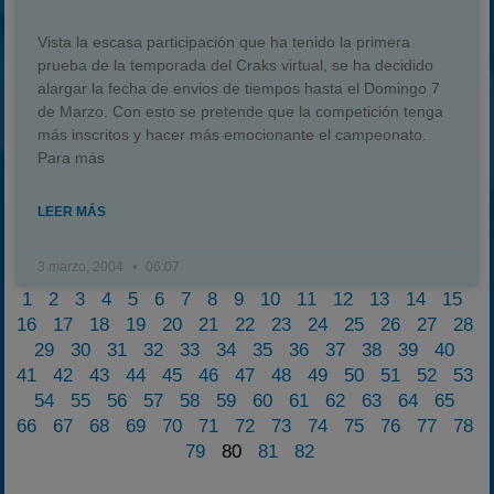
Vista la escasa participación que ha tenido la primera
prueba de la temporada del Craks virtual, se ha decidido
alargar la fecha de envios de tiempos hasta el Domingo 7
de Marzo. Con esto se pretende que la competición tenga
más inscritos y hacer más emocionante el campeonato.
Para más
LEER MÁS
3 marzo, 2004
06:07
1
2
3
4
5
6
7
8
9
10
11
12
13
14
15
16
17
18
19
20
21
22
23
24
25
26
27
28
29
30
31
32
33
34
35
36
37
38
39
40
41
42
43
44
45
46
47
48
49
50
51
52
53
54
55
56
57
58
59
60
61
62
63
64
65
66
67
68
69
70
71
72
73
74
75
76
77
78
79
80
81
82