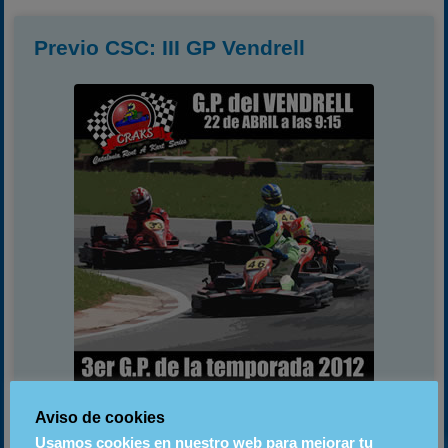
Previo CSC: III GP Vendrell
Este domingo día 22 se celebrará en el mítico trazado del
Aviso de cookies
Vendrell la tercera prueba puntuable para el campeonato
Craksracing de la presente temporada con un campeonato
Usamos cookies en nuestro web para mejorar tu