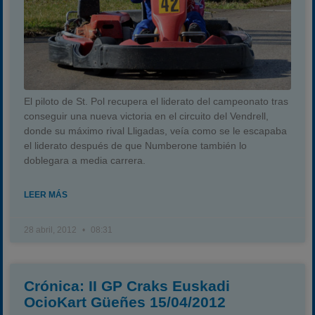
El piloto de St. Pol recupera el liderato del campeonato tras
conseguir una nueva victoria en el circuito del Vendrell,
donde su máximo rival Lligadas, veía como se le escapaba
el liderato después de que Numberone también lo
doblegara a media carrera.
LEER MÁS
28 abril, 2012
08:31
Crónica: II GP Craks Euskadi
OcioKart Güeñes 15/04/2012