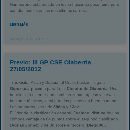
Numberone está metido en lucha haciendo poco ruido pero
Carreras finalizadas
con dos podios en las dos últimas carreras.
Campeonato
Temporada 2026
LEER MÁS
Temporadas anteriores
26 mayo, 2012
02:13
2020-2021
2022
2023
Previo: III GP CSE Olaberria
27/05/2012
2024
2025
Tras visitar Alava y Bizkaia, el Craks Euskadi llega a
Estadísticas
Gipuzkoa
: próxima parada, el
Circuito de Olaberria
. Una
bonita pista exterior que combina zonas rápidas y curvas
Preguntas Frecuentes
bastante técnicas, ideal para los pilotos con buenas manos.
Las monturas, karts de
390cc y 13cv
.
El lìder de la clasificación general,
Joeluco
, disfruta de una
cómoda ventaja de 64 puntos sobre el segundo clasificado
(
AdrianGomez
) y de 88 sobre el tercero (
Diego86
)…