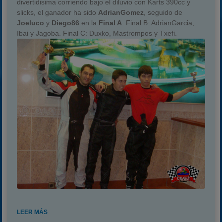
divertidisima corriendo bajo el diluvio con Karts 390cc y
slicks, el ganador ha sido
AdrianGomez
, seguido de
Joeluco
y
Diego86
en la
Final A
. Final B: AdrianGarcia,
Ibai y Jagoba. Final C: Duxko, Mastrompos y Txefi.
LEER MÁS