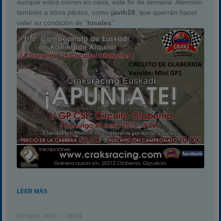
aunque estos corren en casa, este fin de semana. Atención
también a otros pilotos, como
javih28
, que querrán hacer
valer su condición de “
locales
”.
LEER MÁS
24 mayo, 2012
08:24