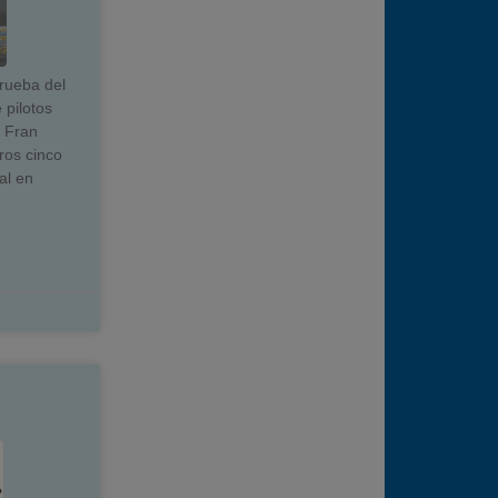
prueba del
 pilotos
y Fran
ros cinco
al en