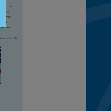
rcha de
ercera
atalunya
en el
ndenses
isputada se