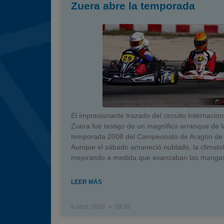
Zuera abre la temporada
El impresionante trazado del circuito Internacion
Zuera fué testigo de un magnífico arranque de l
temporada 2008 del Campeonato de Aragón de 
Aunque el sábado amaneció nublado, la climatol
mejorando a medida que avanzaban las manga
LEER MÁS
9 abril, 2008
09:39