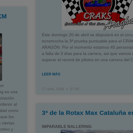
KM
Este domingo 20 de abril se disputará en el circu
torremocha la 3ª prueba puntuable para el CR
ARAGÓN. Por el momento estamos 45 personas 
a falta de 3 días para la carrera, asi que vamos 
superar el record de pilotos en una carrera del 
LEER MÁS
en
17 abril, 2008
07:46
ng es una
nización
nferior al
lidad como
3ª de la Rotax Max Cataluña e
 que los
 ciertas
IMPARABLE BALLERING
rtivo y