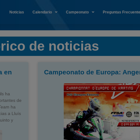
Noticias
Calendario
Campeonato
Preguntas Frecuent
rico de noticias
a en
Campeonato de Europa: Anger
ils ha
ortantes de
 Team ha
ias a Lluís
uinto y