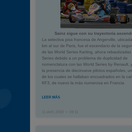
Sainz sigue con su trayectoria ascend
La selectiva pisa francesa de Angerville, ubicad
km al sur de Paris, fue el escendario de la seg
de las World Series Karting, ahora rebautizadas
Series debido a un problema de duplicidad de
nomenclatura con las World Series by Renault, 
la presencia de diecinueve pilotos españoles, 
de los cuales se hallaban encuadrados en la ca
KF3, de nuevo la más numerosa en Francia.
LEER MÁS
11 abril, 2008
09:11