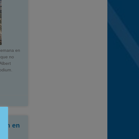
 semana en
a que no
Albert
podium.
eam en