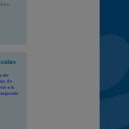
 Enric
scala»
a del
ala. En
cto a la
 asegurada.