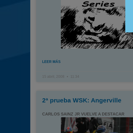
LEER MÁS
15 abril, 2008
11:34
2ª prueba WSK: Angerville
CARLOS SAINZ JR VUELVE A DESTACAR