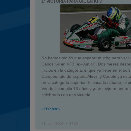
1ª VICTORIA PARA GIL EN KF3
No hemos tenido que esperar mucho para ver v
Carlos Gil en KF3 (ex-Junior). Dos meses desp
inicios en la categoría, el que ya tiene en el bolsi
Campeonato de España Alevin y Cadete ya está
en la categoría superior. El pasado sábado, el pi
Vendrell cumplía 13 años y ¡qué mejor manera 
celebrarlo con una victoria!
LEER MÁS
21 abril, 2008
17:09