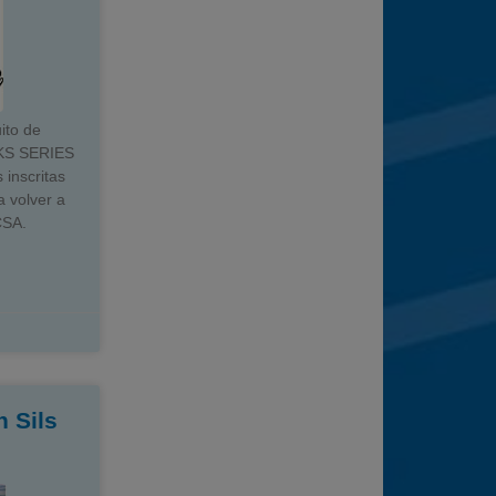
ito de
AKS SERIES
inscritas
a volver a
CSA.
n Sils