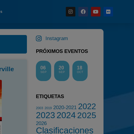
es
Instagram
Noticias
PRÓXIMOS EVENTOS
Calendario
06
20
18
ville
Temporada 2026
SEP
SEP
OCT
Carreras finalizadas
Campeonato
ETIQUETAS
Temporada 2026
2022
2020-2021
Temporadas anteriores
2003
2019
2023
2024
2025
2020-2021
2026
2022
Clasificaciones