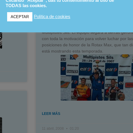
Clicando "Aceptar", das tu consentimiento al uso de
TODAS las cookies.
El Kartcenter-CraksRacing Team se pone en ma
nuevo este fin de semana para participar en la t
Política de cookies
ACEPTAR
prueba de las
Copes, Trofeus i Challenges de C
de Karting
que se disputará este fin de semana 
Multipistes Sils. El equipo llegará a tierras geru
con toda la motivación para volver luchar por las
posiciones de honor de la Rotax Max, que tan d
está mostrando esta temporada.
LEER MÁS
11 abril, 2008
01:20