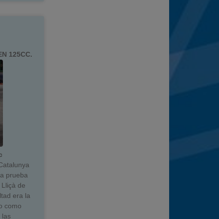
EN 125CC.
c
 Catalunya
da prueba
Lliçà de
ltad era la
vo como
 las