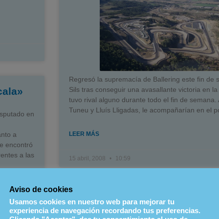
Regresó la supremacía de Ballering este fin de
cala»
Sils tras conseguir una avasallante victoria en l
tuvo rival alguno durante todo el fin de semana. 
Tuneu y Lluís Lligadas, le acompañarían en el 
isputado en
anto a
LEER MÁS
se encontró
rentes a las
15 abril, 2008
10:59
ionar, y
iguiendo
Aviso de cookies
Nueva cita del CraksRacing T
Usamos cookies en nuestro web para mejorar tu
Sils
experiencia de navegación recordando tus preferencias.