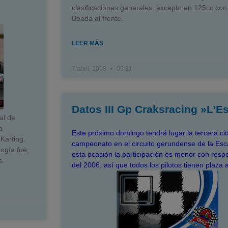
clasificaciones generales, excepto en 125cc con
Boada al frente.
LEER MÁS
7 abril, 2008
09:31
Datos III Gp Craksracing »L’E
al de
a
Este próximo domingo tendrá lugar la tercera cit
Karting.
campeonato en el circuito gerundense de la Esc
ogía fue
esta ocasión la participación es menor con respe
s.
del 2006, así que todos los pilotos tienen plaza