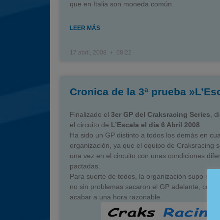
que en Italia son moneda común.
LEER MÁS
17 abril, 2008
08:22
Cronica de la 3ª prueba »L’Es
Finalizado el
3er GP del Craksracing Series
, d
el circuito de
L’Escala el día 6 Abril 2008
.
Ha sido un GP distinto a todos los demás en cu
organización, ya que el equipo de Craksracing 
una vez en el circuito con unas condiciones dife
pactadas.
Para suerte de todos, la organización supo reacc
no sin problemas sacaron el GP adelante, cons
acabar a una hora razonable.