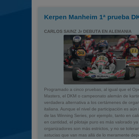
Kerpen Manheim 1ª prueba D
CARLOS SAINZ Jr DEBUTA EN ALEMANIA
Programado a cinco pruebas, al igual que el Op
Masters, el DKM o campeonato alemán de karti
verdadera alternativa a los certámenes de orga
italiana. Aunque el nivel de participación es aún i
de las Winning Series, por ejemplo, tanto en ca
en cantidad, el pilotaje puro es más valorado ya
organizadores son más estrictos, y no se toleran
astucias que van mas allá de lo meramente depo