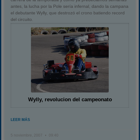
antes, la lucha por la Pole sería infernal, dando la campana
el debutante Wylly, que destrozó el crono batiendo record
del circuito.
Wylly, revolucion del campeonato
LEER MÁS
5 noviembre, 2007
09:40