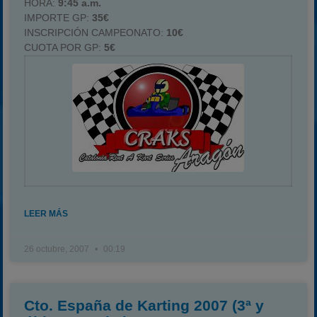
HORA:
9:45 a.m.
IMPORTE GP:
35€
INSCRIPCIÓN CAMPEONATO:
10€
CUOTA POR GP:
5€
LEER MÁS
26 octubre, 2007
00:19
Cto. España de Karting 2007 (3ª y