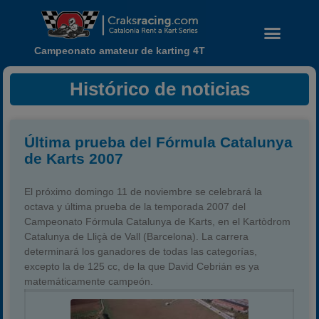
Campeonato amateur de karting 4T
Histórico de noticias
Última prueba del Fórmula Catalunya
de Karts 2007
El próximo domingo 11 de noviembre se celebrará la
octava y última prueba de la temporada 2007 del
Campeonato Fórmula Catalunya de Karts, en el Kartòdrom
Catalunya de Lliçà de Vall (Barcelona). La carrera
Noticias
determinará los ganadores de todas las categorías,
Calendario
excepto la de 125 cc, de la que David Cebrián es ya
matemáticamente campeón.
Temporada 2026
Carreras finalizadas